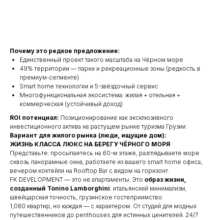
Получить подробную информацию
Почему это редкое предложение:
Единственный проект такого масштаба на Чёрном море
49% территории — парки и рекреационные зоны (редкость в
премиум-сегменте)
Smart home технологии и 5-звёздочный сервис
Многофункциональная экосистема: жилая + отельная +
коммерческая (устойчивый доход)
ROI потенциал:
Позиционирование как эксклюзивного
инвестиционного актива на растущем рынке туризма Грузии.
Вариант для жилого рынка (люди, ищущие дом):
ЖИЗНЬ КЛАССА ЛЮКС НА БЕРЕГУ ЧЁРНОГО МОРЯ
Представьте: просыпаетесь на 60-м этаже, разглядываете море
сквозь панорамные окна, работаете из вашего smart home офиса,
вечером коктейли на Rooftop Bar с видом на горизонт.
FK DEVELOPMENT — это не апартаменты. Это
образ жизни,
созданный Tonino Lamborghini
: итальянский минимализм,
швейцарская точность, грузинское гостеприимство.
1,080 квартир, но каждая — с характером. От студий для модных
путешественников до penthouses для истинных ценителей. 24/7