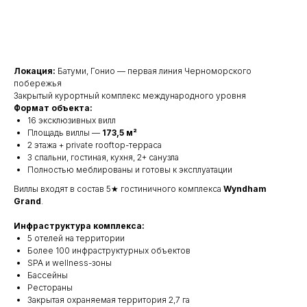
Получить подробную информацию
Локация:
Батуми, Гонио — первая линия Черноморского
побережья
Закрытый курортный комплекс международного уровня
Формат объекта:
16 эксклюзивных вилл
Площадь виллы —
173,5 м²
2 этажа + private rooftop-терраса
3 спальни, гостиная, кухня, 2+ санузла
Полностью меблированы и готовы к эксплуатации
Виллы входят в состав 5★ гостиничного комплекса
Wyndham
Grand
.
Инфраструктура комплекса:
5 отелей на территории
Более 100 инфраструктурных объектов
SPA и wellness-зоны
Бассейны
Рестораны
Закрытая охраняемая территория 2,7 га