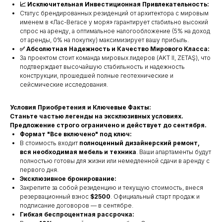
📈 Исключительная Инвестиционная Привлекательность:
Статус брендированных резиденций от архитектора с мировым
именем в «Лас-Вегасе у моря» гарантирует стабильно высокий
спрос на аренду, а оптимальное налогообложение (5% на доход
от аренды, 0% на покупку) максимизирует вашу прибыль.
✅ Абсолютная Надежность и Качество Мирового Класса:
За проектом стоит команда мировых лидеров (AKT II, ZETAŞ), что
подтверждает высочайшую стабильность и надежность
конструкции, прошедшей полные геотехнические и
сейсмические исследования.
Условия Приобретения и Ключевые Факты:
Станьте частью легенды на эксклюзивных условиях.
Предложение строго ограничено и действует до сентября.
Формат "Все включено" под ключ:
В стоимость входит
полноценный дизайнерский ремонт,
вся необходимая мебель и техника
. Ваши апартаменты будут
полностью готовы для жизни или немедленной сдачи в аренду с
первого дня.
Эксклюзивное бронирование:
Закрепите за собой резиденцию и текущую стоимость, внеся
резервационный взнос
$2500
. Официальный старт продаж и
подписание договоров — в сентябре.
Гибкая беспроцентная рассрочка: