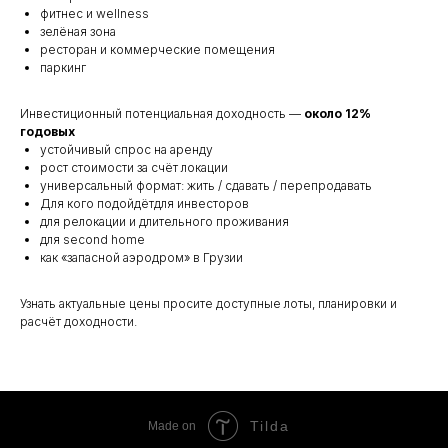
фитнес и wellness
зелёная зона
ресторан и коммерческие помещения
паркинг
Инвестиционный потенциальная доходность —
около 12%
годовых
устойчивый спрос на аренду
рост стоимости за счёт локации
универсальный формат: жить / сдавать / перепродавать
Для кого подойдётдля инвесторов
для релокации и длительного проживания
для second home
как «запасной аэродром» в Грузии
Узнать актуальные цены просите доступные лоты, планировки и
расчёт доходности.
Tilda
Made on