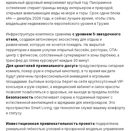
идеальный здоровый микроклимат круглый год. Панорамное
остекление стирает границы между интерьером и природой,
открывая захватывающие виды на море и горы. Срок сдачи блока
«А» — декабрь 2026 года, и сейчас лучшее время, чтобы стать
владельцем недвижимости европейского уровня в Грузии.
Инфраструктура комплекса сравнима
с уровнем 5-звездочного
отеля,
создавая автономную экосистему для отдыха и
развлечений, которую не хочется покидать. На закрытой
территории к вашим услугам открытый бассейн, ресторан, СПА-
центр с фитнесом, собственный супермаркет и зоны барбекю, а
трансфер до пляжа курсирует каждые 30 минут.
Для ценителей премиального досуга
предусмотрены сигарная
комната, покер-рум и открытый кинотеатр, в то время как дети
будут увлечены профессиональной анимацией и игровыми
площадками. Бытовые вопросы берет на себя круглосуточный VIP-
консьерж и рум-сервис, а медицинский кабинет и салон красоты
позволят позаботиться о здоровье, не выходя за пределы лобби.
Безопасность
обеспечивает охрана и подземный паркинг с
естественной вентиляцией и зарядками для электрокаров. Это
пространство Smart Living, где технологии служат вашему комфорту
и статусу.
Инвестиционная привлекательность проекта
подкреплена
уникальной гибкостью условий и прозрачной моделью управления